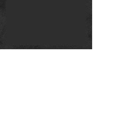
Loja Online
Transporte e Devoluções
Formas de Pagamento
CACHAÇA CAIPIRA LTDA
CNPJ:
04.310.237
/0001-20