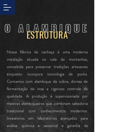
O ALAMBIQUE
ESTRUTURA
Nossa fábrica de cachaça é uma moderna
instalação situada no vale de montanhas,
concebida para preservar tradições artesanais
enquanto incorpora tecnologia de ponta.
Contamos com alambique de cobre, dornas de
fermentação de inox e rigoroso controle de
qualidade. A produção é supervisionada por
mestres alambiqueiros que combinam sabedoria
tradicional com conhecimentos modernos.
Investimos em laboratórios avançados para
análise química e sensorial e garantia da